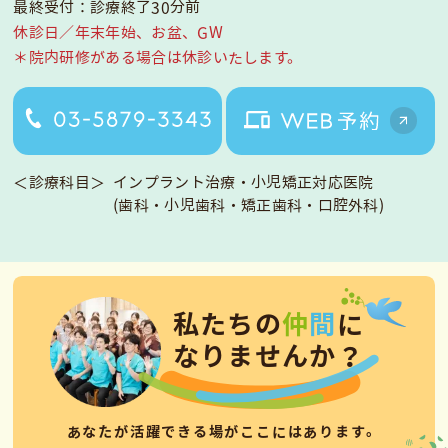
最終受付：診療終了30分前
休診日／年末年始、お盆、GW
＊院内研修がある場合は休診いたします。
＜診療科目＞
インプラント治療・小児矯正対応医院
(歯科・小児歯科・矯正歯科・口腔外科)
私
た
ち
の
仲
間
に
な
り
ま
せ
ん
か
？
あなたが活躍できる場がここにはあります。