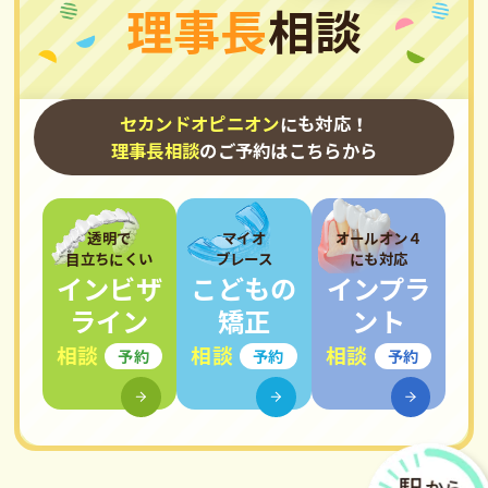
理事長
相談
セカンドオピニオン
にも対応！
理事長相談
のご予約はこちらから
透明で
マイオ
オールオン４
目立ちにくい
ブレース
にも対応
インビザ
こどもの
インプラ
ライン
矯正
ント
相談
相談
相談
予約
予約
予約