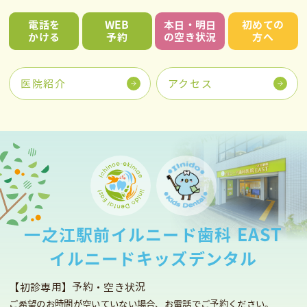
電話を
WEB
本日・明日
初めての
かける
予約
の空き状況
方へ
医院紹介
アクセス
⼀之江駅前イルニード⻭科 EAST
イルニードキッズデンタル
【初診専用】予約・空き状況
ご希望のお時間が空いていない場合、お電話でご予約ください。