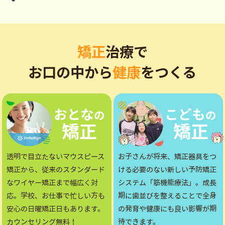
矯正
治療で
お口の中から
健康
をつくる
おとな
こども
の
の
矯正
矯正
透明で目立たないマウスピース
お子さんが将来、矯正器具をつ
矯正から、従来のスタンダード
ける必要のない新しい予防矯正
なワイヤー矯正まで幅広く対
システム「筋機能療法」。成長
応。学校、お仕事で忙しい方も
期に歯並びを整えることで全身
安心の日曜矯正日もあります。
の発育や健康にも良い影響が期
カウンセリング無料！
待できます。