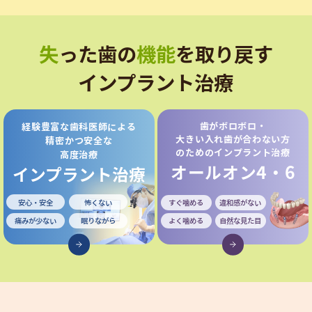
失
った歯の
機能
を取り戻す
インプラント治療
歯がボロボロ・
経験豊富な歯科医師による
大きい入れ歯が合わない方
精密かつ安全な
のためのインプラント治療
高度治療
オールオン4・6
インプラント治療
安心・安全
怖くない
すぐ噛める
違和感がない
痛みが少ない
眠りながら
よく噛める
自然な見た目