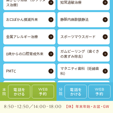
知覚過敏治療
ス治療）
お口ぽかん撲滅外来
静脈内麻酔鎮静法
金属アレルギー治療
スポーツマウスガード
ガムピーリング（歯ぐき
0歳からの口腔育成外来
の黒ずみ除去）
マタニティ歯科（妊婦歯
PMTC
科）
歯に白い斑点がある（ホ
いびき外来・睡眠時無呼
本院
分院
ワイトスポット治療）
吸症候群（SAS）治療