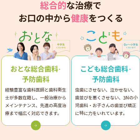
総合的
な治療で
お口の中から
健康
をつくる
おとな総合歯科
こども総合歯科
・
・
予防歯科
予防歯科
経験豊富な歯科医師と歯科衛生
虫歯にさせない、泣かせない、
士が多数在籍し、
一般治療から
歯並びを悪くさせない、3Nの小
メインテナンス、先進の高度治
児歯科・
お子さんの歯並び矯正
療まで幅広く対応できます。
に特に力をいれています。