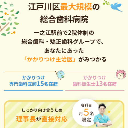
江戸川区
最大規模
の
総合歯科病院
一之江駅前で2院体制の
総合歯科・矯正歯科グループで、
あなたにあった
「かかりつけ主治医」
がみつかる
かかりつけ
かかりつけ
15
13
専門歯科医師
名在籍
歯科衛生士
名在籍
しっかり向き合うため
理事長
直接対応
が