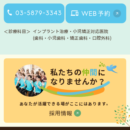
＜診療科目＞
インプラント治療・小児矯正対応医院
(歯科・小児歯科・矯正歯科・口腔外科)
私
た
ち
の
仲
間
に
な
り
ま
せ
ん
か
？
あなたが活躍できる場がここにはあります。
採用情報