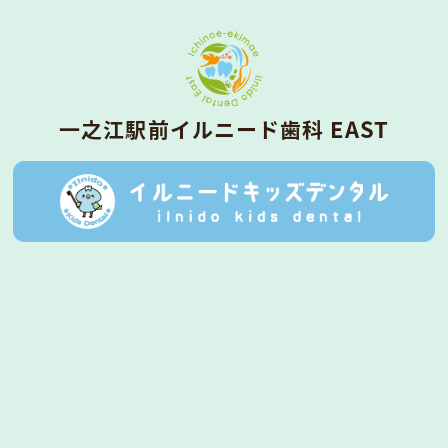
⼀之江駅前イルニード⻭科 EAST