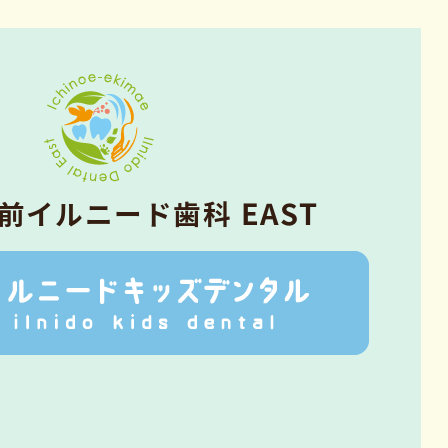
前イルニード⻭科 EAST