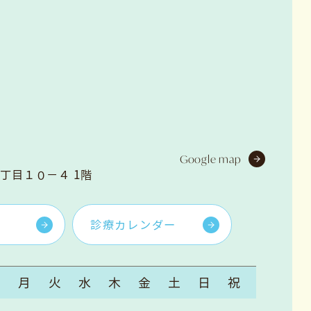
Google map
丁目１０−４ 1階
診療カレンダー
月
火
水
木
金
土
日
祝