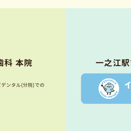
科 本院
⼀之江駅
デンタル(分院)での
。