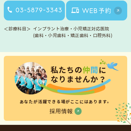
＜診療科目＞
インプラント治療・小児矯正対応医院
(歯科・小児歯科・矯正歯科・口腔外科)
私
た
ち
の
仲
間
に
な
り
ま
せ
ん
か
？
あなたが活躍できる場がここにはあります。
採用情報