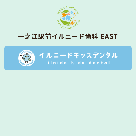
⼀之江駅前イルニード⻭科 EAST