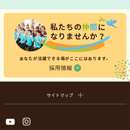
私
た
ち
の
仲
間
に
な
り
ま
せ
ん
か
？
あなたが活躍できる場がここにはあります。
採用情報
サイトマップ