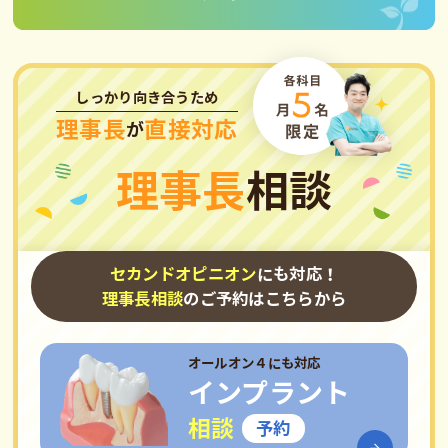
しっかり向き合うため
理事長
直接対応
が
理事長
相談
セカンドオピニオン
にも対応！
理事長相談
のご予約はこちらから
オールオン４
にも対応
インプラント
相談
予約