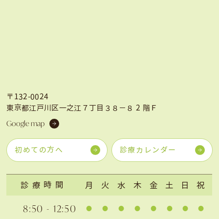
〒132-0024
東京都江戸川区一之江７丁目３８−８ 2 階Ｆ
Google map
初めての方へ
診療カレンダー
診療時間
月
火
水
木
金
土
日
祝
8:50 - 12:50