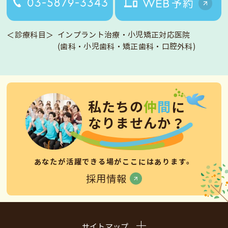
＜診療科目＞
インプラント治療・小児矯正対応医院
(歯科・小児歯科・矯正歯科・口腔外科)
私
た
ち
の
仲
間
に
な
り
ま
せ
ん
か
？
あなたが活躍できる場がここにはあります。
採用情報
サイトマップ