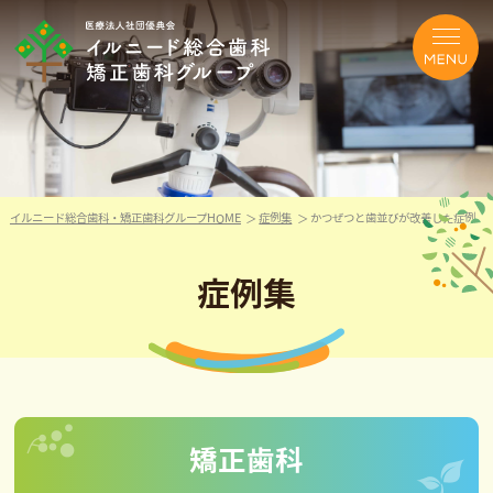
イルニード総合歯科・矯正歯科グループHOME
症例集
かつぜつと歯並びが改善した症例
症例集
矯正歯科