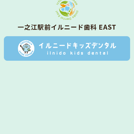
⼀之江駅前イルニード⻭科 EAST