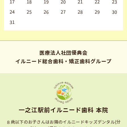
17
18
19
20
21
22
23
24
25
26
27
28
29
30
31
医療法人社団優典会
イルニード総合歯科・矯正歯科グループ
⼀之江駅前イルニード⻭科 本院
８歳以下のお子さんはお隣のイルニードキッズデンタル(分