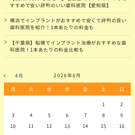
すすめで安い評判のいい歯科医院【愛知県】
横浜でインプラントがおすすめで安くて評判の良い
歯科医院を紹介！1本あたりの料金も
【千葉県】船橋でインプラント治療がおすすめな歯
科医院！1本あたりの料金比較も
2026年8月
4月
月
火
水
木
金
土
日
1
2
3
4
5
6
7
8
9
10
11
12
13
14
15
16