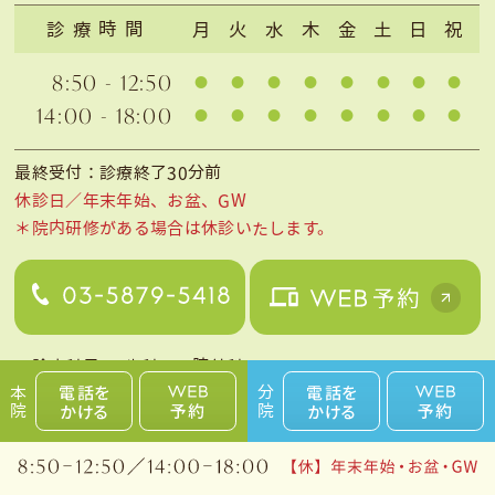
診療時間
月
火
水
木
金
土
日
祝
8:50 - 12:50
14:00 - 18:00
最終受付：診療終了30分前
休診日／年末年始、お盆、GW
＊院内研修がある場合は休診いたします。
＜診療科目＞
歯科・口腔外科
本院
分院