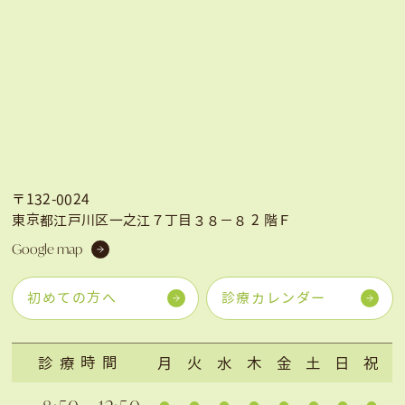
〒132-0024
東京都江戸川区一之江７丁目３８−８ 2 階Ｆ
Google map
初めての方へ
診療カレンダー
診療時間
月
火
水
木
金
土
日
祝