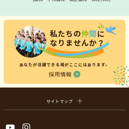
私
た
ち
の
仲
間
に
な
り
ま
せ
ん
か
？
あなたが活躍できる場がここにはあります。
採用情報
サイトマップ