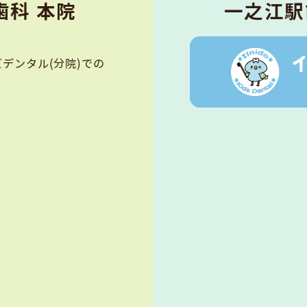
科 本院
⼀之江駅
デンタル(分院)での
。