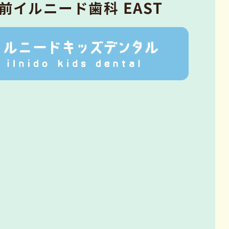
前イルニード⻭科 EAST