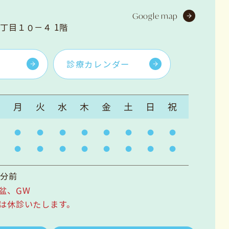
Google map
丁目１０−４ 1階
診療カレンダー
月
火
水
木
金
土
日
祝
0
0
0分前
盆、GW
は休診いたします。