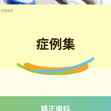
：空隙歯列
症例集
矯正歯科