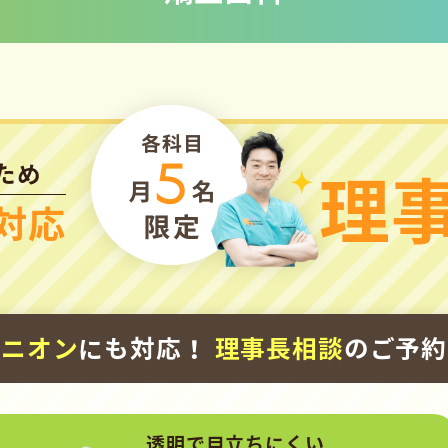
ため
理
対応
ピニオン
にも対応！
理事長相談
のご予約
透明で
目立ちにくい