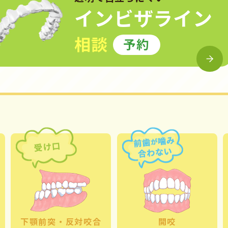
インビザライン
相談
予約
下顎前突・
反対咬合
開咬