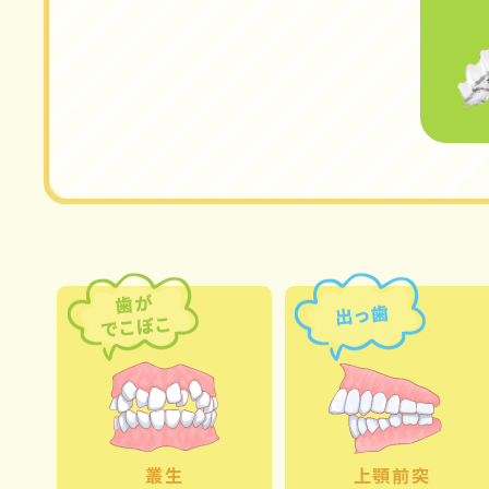
叢生
上顎前突