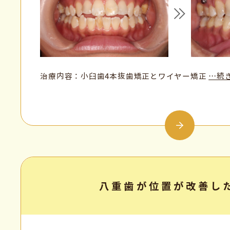
治療内容：小臼歯4本抜歯矯正とワイヤー矯正
…続
八重歯が位置が改善し