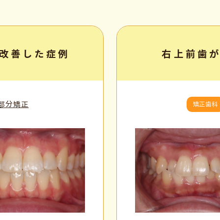
改善した症例
右上前歯
 部分矯正
矯正歯科