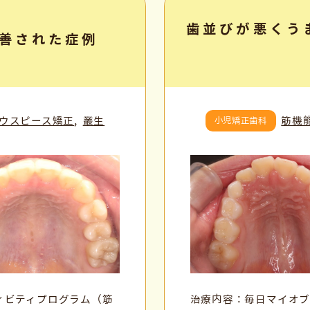
歯並びが悪くう
善された症例
ウスピース矯正
叢生
筋機
小児矯正歯科
ィビティプログラム（筋
治療内容：毎日マイオブ