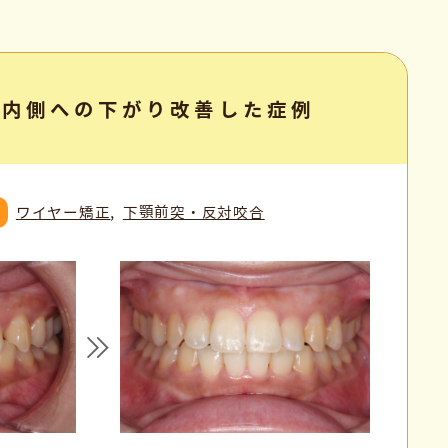
が内側への下がり改善した症例
ワイヤー矯正
下顎前突・反対咬合